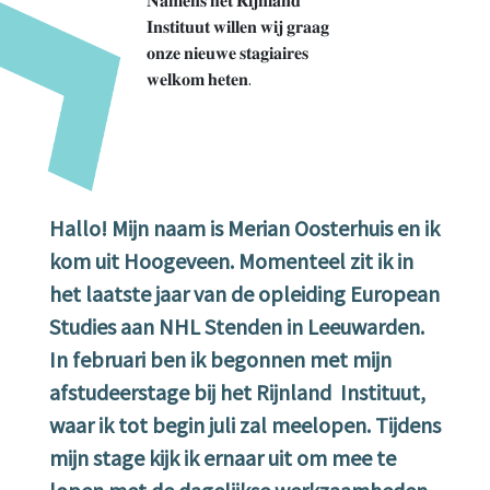
𝐈𝐧𝐬𝐭𝐢𝐭𝐮𝐮𝐭 𝐰𝐢𝐥𝐥𝐞𝐧 𝐰𝐢𝐣 𝐠𝐫𝐚𝐚𝐠
𝐨𝐧𝐳𝐞 𝐧𝐢𝐞𝐮𝐰𝐞 𝐬𝐭𝐚𝐠𝐢𝐚𝐢𝐫𝐞𝐬
𝐰𝐞𝐥𝐤𝐨𝐦 𝐡𝐞𝐭𝐞𝐧.
Hallo! Mijn naam is Merian Oosterhuis en ik
kom uit Hoogeveen. Momenteel zit ik in
het laatste jaar van de opleiding European
Studies aan NHL Stenden in Leeuwarden.
In februari ben ik begonnen met mijn
afstudeerstage bij het Rijnland Instituut,
waar ik tot begin juli zal meelopen. Tijdens
mijn stage kijk ik ernaar uit om mee te