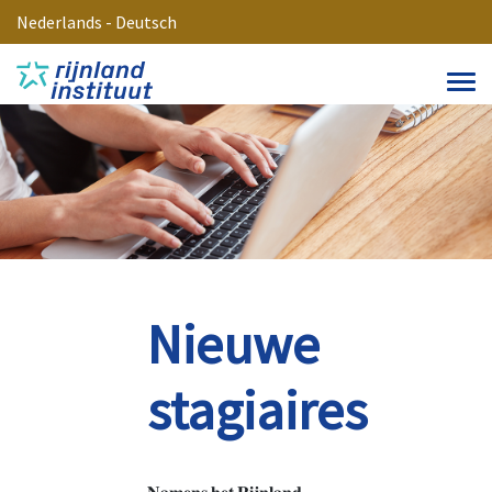
Nederlands
-
Deutsch
Nieuwe
stagiaires
𝐍𝐚𝐦𝐞𝐧𝐬 𝐡𝐞𝐭 𝐑𝐢𝐣𝐧𝐥𝐚𝐧𝐝