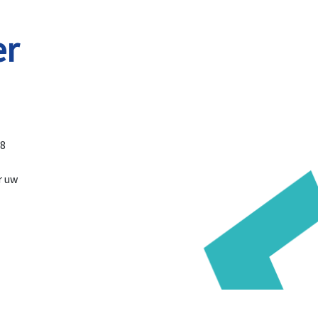
er
28
r uw