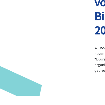
vo
B
2
Wij no
novemb
“Duurz
organi
gepres