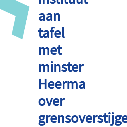
aan
tafel
met
minster
Heerma
over
grensoverstijg