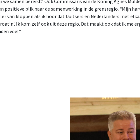
 we samen bereikt.” Ook Commissaris van de Koning Agnes Mulder
n positieve blik naar de samenwerking in de grensregio. “Mijn har
ller van kloppen als ik hoor dat Duitsers en Nederlanders met elka
proat’n’. Ik kom zelf ook uit deze regio. Dat maakt ook dat ik me er
den voel.”