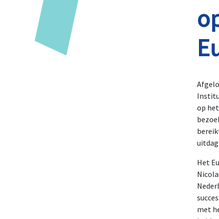
o
E
Afgelo
Instit
op het
bezoek
bereik
uitdag
Het Eu
Nicola
Nederl
succes
met he