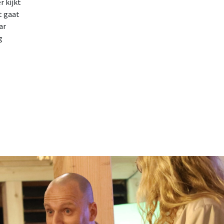
 kijkt
t gaat
ar
g