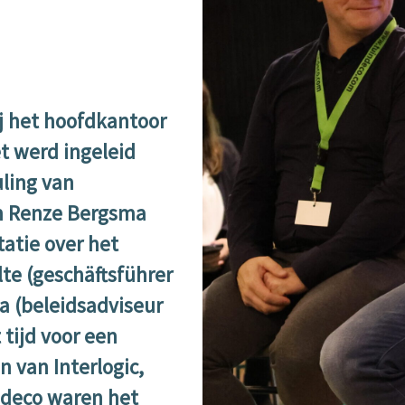
j het hoofdkantoor
t werd ingeleid
ling van
 Renze Bergsma
atie over het
te (geschäftsführer
a (beleidsadviseur
tijd voor een
 van Interlogic,
ndeco waren het