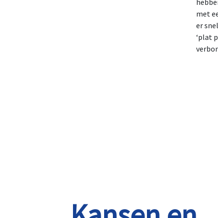
hebben
met ee
er sne
‘plat 
verbon
Kansen en