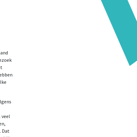
land
bezoek
it
hebben
lke
olgens
 veel
en,
. Dat