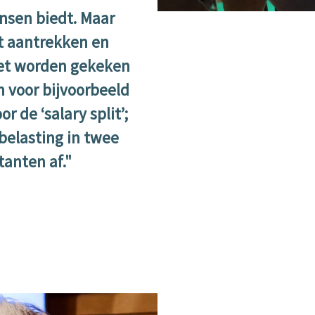
ansen biedt. Maar
et aantrekken en
oet worden gekeken
 voor bijvoorbeeld
r de ‘salary split’;
belasting in twee
tanten af."