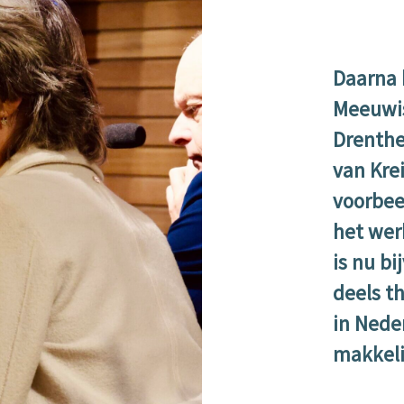
Daarna 
Meeuwis
Drenthe
van Kre
voorbee
het wer
is nu b
deels th
in Nede
makkeli